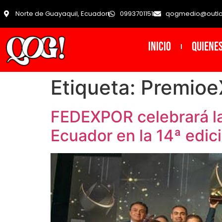
Norte de Guayaquil, Ecuador
0993701151
qogmedio@outl
INICIO
Quiene
Etiqueta:
Premioe
FEDEXPOR celebrará la
Ecuador en la 14ª edi