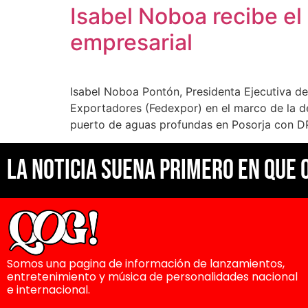
Isabel Noboa recibe el
empresarial
Isabel Noboa Pontón, Presidenta Ejecutiva d
Exportadores (Fedexpor) en el marco de la d
puerto de aguas profundas en Posorja con D
La noticia suena primero en Que 
Somos una pagina de información de lanzamientos,
entretenimiento y música de personalidades nacional
e internacional.