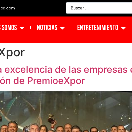
ook.com
s Somos
NOTICIAS
ENTRETENIMIENTO
Xpor
 excelencia de las empresas
ción de PremioeXpor