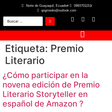
Norte de Guayaquil, Ecuador
0993701151
qogmedio@outlook.com
Etiqueta:
Premio
Literario
¿Cómo participar en la
novena edición de Premio
Literario Storyteller en
español de Amazon ?