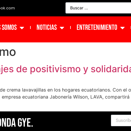
ook.com
s Somos
NOTICIAS
ENTRETENIMIENTO
smo
s de positivismo y solidarida
 crema lavavajillas en los hogares ecuatorianos. Con el o
a empresa ecuatoriana Jabonería Wilson, LAVA, compartirá e
]
Onda Gye.