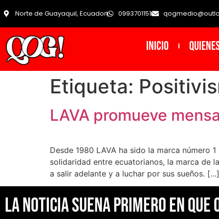
Norte de Guayaquil, Ecuador
0993701151
qogmedio@outl
INICIO
Quiene
Etiqueta:
Positivi
LAVA promueve mensaje
Desde 1980 LAVA ha sido la marca número 1 de
solidaridad entre ecuatorianos, la marca de l
a salir adelante y a luchar por sus sueños. […
La noticia suena primero en Que 