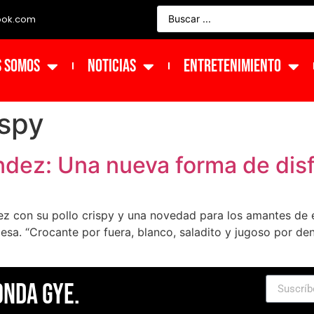
ook.com
s Somos
NOTICIAS
ENTRETENIMIENTO
ispy
dez: Una nueva forma de disfr
z con su pollo crispy y una novedad para los amantes de e
esa. “Crocante por fuera, blanco, saladito y jugoso por de
Onda Gye.