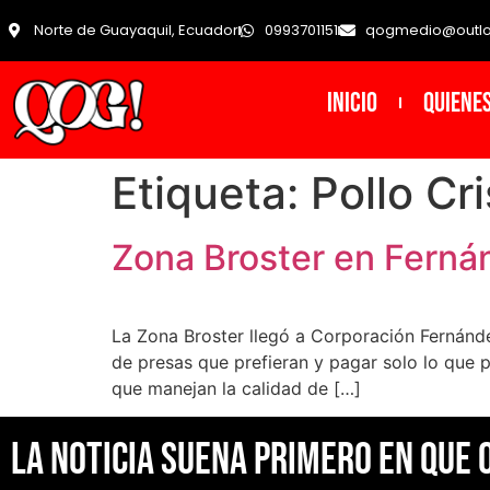
Norte de Guayaquil, Ecuador
0993701151
qogmedio@outl
INICIO
Quiene
Etiqueta:
Pollo Cr
Zona Broster en Fernán
La Zona Broster llegó a Corporación Fernánde
de presas que prefieran y pagar solo lo que p
que manejan la calidad de […]
La noticia suena primero en Que 