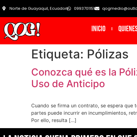
Norte de Guayaquil, Ecuador
0993701151
qogmedio@outl
INICIO
Quiene
Etiqueta:
Pólizas
Conozca qué es la Póli
Uso de Anticipo
Cuando se firma un contrato, se espera que t
partes puede incurrir en incumplimientos, re
Por ello, resulta […]