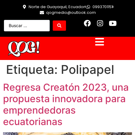
Norte de Guayaquil, Ecuador
0993701151
qogmedio@outlook.com
Etiqueta:
Polipapel
Regresa Creatón 2023, una
propuesta innovadora para
emprendedoras
ecuatorianas