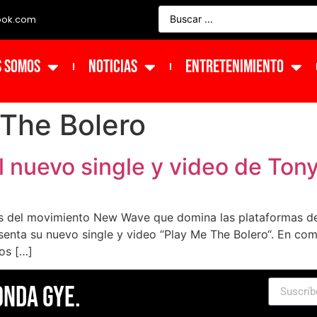
ook.com
s Somos
NOTICIAS
ENTRETENIMIENTO
 The Bolero
l nuevo single y video de Ton
s del movimiento New Wave que domina las plataformas de 
enta su nuevo single y video “Play Me The Bolero“. En com
cos […]
Onda Gye.