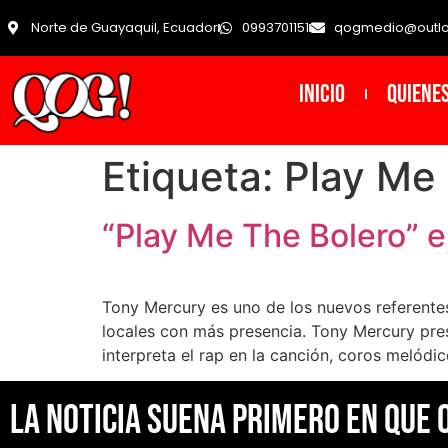
Norte de Guayaquil, Ecuador
0993701151
qogmedio@outl
INICIO
Quiene
Etiqueta:
Play Me
“Play Me The Bolero” e
Tony Mercury es uno de los nuevos referente
locales con más presencia. Tony Mercury pres
interpreta el rap en la canción, coros melódi
La noticia suena primero en Que 