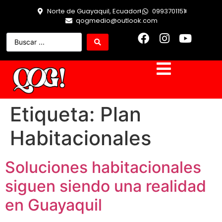
Norte de Guayaquil, Ecuador
0993701151
qogmedio@outlook.com
Etiqueta:
Plan
Habitacionales
Soluciones habitacionales
siguen siendo una realidad
en Guayaquil