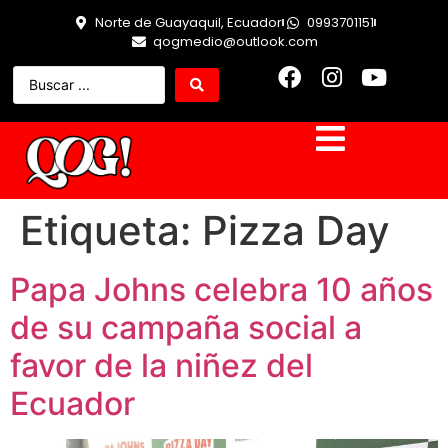
Norte de Guayaquil, Ecuador
0993701151
qogmedio@outlook.com
Etiqueta:
Pizza Day
Papa Johns celebra 10 años
de su campaña social a
favor de la niñez del
Ecuador