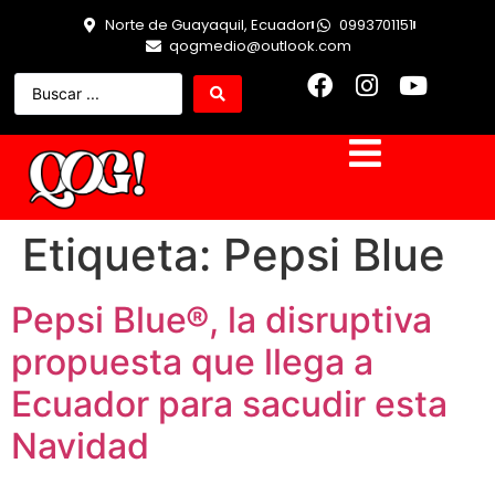
Norte de Guayaquil, Ecuador
0993701151
qogmedio@outlook.com
Etiqueta:
Pepsi Blue
Pepsi Blue®, la disruptiva
propuesta que llega a
Ecuador para sacudir esta
Navidad