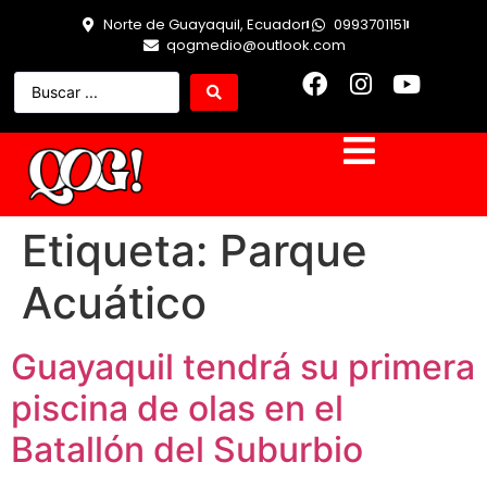
Norte de Guayaquil, Ecuador
0993701151
qogmedio@outlook.com
Etiqueta:
Parque
Acuático
Guayaquil tendrá su primera
piscina de olas en el
Batallón del Suburbio