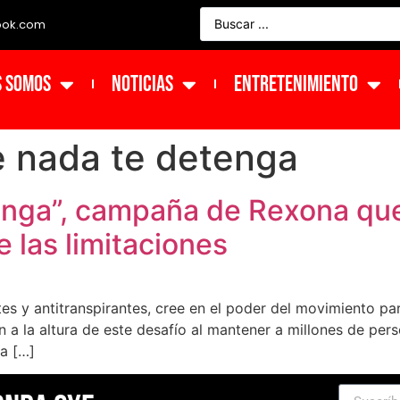
ook.com
s Somos
NOTICIAS
ENTRETENIMIENTO
e nada te detenga
enga”, campaña de Rexona que
e las limitaciones
es y antitranspirantes, cree en el poder del movimiento pa
 a la altura de este desafío al mantener a millones de per
a […]