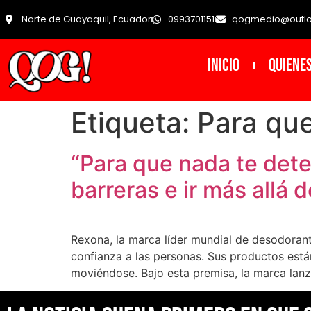
Norte de Guayaquil, Ecuador
0993701151
qogmedio@outl
INICIO
Quiene
Etiqueta:
Para qu
“Para que nada te det
barreras e ir más allá d
Rexona, la marca líder mundial de desodorant
confianza a las personas. Sus productos están
moviéndose. Bajo esta premisa, la marca lanz