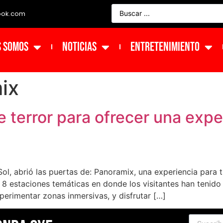
ook.com
s Somos
NOTICIAS
ENTRETENIMIENTO
ix
 terror para ofrecer una exper
Sol, abrió las puertas de: Panoramix, una experiencia para 
 estaciones temáticas en donde los visitantes han tenido 
xperimentar zonas inmersivas, y disfrutar […]