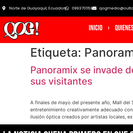
Norte de Guayaquil, Ecuador
0993701151
qogmedio@outl
INICIO
Quiene
Etiqueta:
Panoram
Panoramix se invade de
sus visitantes
A finales de mayo del presente año, Mall del 
entretenimiento creativamente adecuado con 8
ilusión óptica creados por artistas locales, e