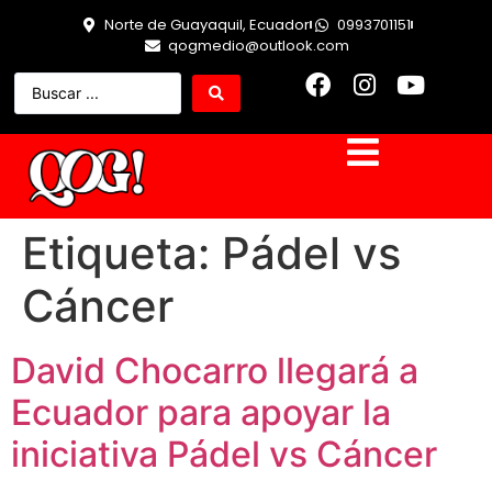
Norte de Guayaquil, Ecuador
0993701151
qogmedio@outlook.com
Etiqueta:
Pádel vs
Cáncer
David Chocarro llegará a
Ecuador para apoyar la
iniciativa Pádel vs Cáncer