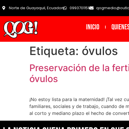
Norte de Guayaquil, Ecuador
0993701151
qogmedio@outl
INICIO
Quiene
Etiqueta:
óvulos
Preservación de la fert
óvulos
¡No estoy lista para la maternidad! ¡Tal vez
familiares, sociales y de trabajo, cuando de
al corto y mediano plazo el hecho de convert