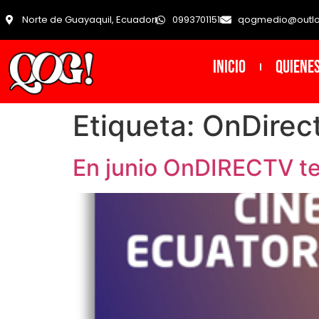
Norte de Guayaquil, Ecuador
0993701151
qogmedio@outl
INICIO
Quiene
Etiqueta:
OnDirec
En junio OnDIRECTV te