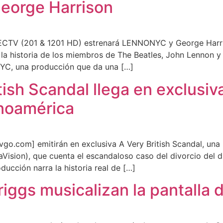
eorge Harrison
ECTV (201 & 1201 HD) estrenará LENNONYC y George Harriso
a historia de los miembros de The Beatles, John Lennon y 
NYC, una producción que da una […]
itish Scandal llega en exclus
noamérica
.com] emitirán en exclusiva A Very British Scandal, una 
Vision), que cuenta el escandaloso caso del divorcio del 
ucción narra la historia real de […]
riggs musicalizan la pantall