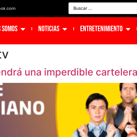
ook.com
s Somos
NOTICIAS
ENTRETENIMIENTO
tv
ndrá una imperdible cartelera