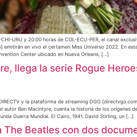
G-CHI-URU y 20:00 horas de COL-ECU-PER, el canal exclus
 emitirán en vivo el certamen Miss Universo 2022. En est
onvention Center ubicado en Nueva Orleans, […]
e, llega la serie Rogue Heroe
DIRECTV y la plataforma de streaming DGO [directvgo.com]
 autor Ben Macintyre, cuenta la historia de los orígenes de 
da Guerra Mundial. El Cairo, 1941. David Stirling, un […]
 The Beatles con dos docume