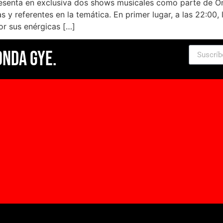
resenta en exclusiva dos shows musicales como parte de On
as y referentes en la temática. En primer lugar, a las 22:0
r sus enérgicas […]
Onda Gye.