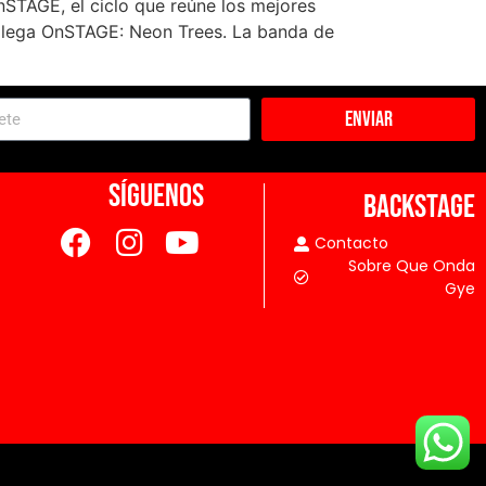
STAGE, el ciclo que reúne los mejores
0, llega OnSTAGE: Neon Trees. La banda de
Enviar
SÍGUENOS
BACKSTAGE
Contacto
Sobre Que Onda
Gye