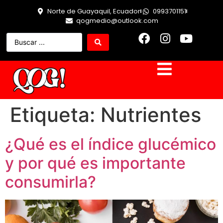
Norte de Guayaquil, Ecuador
0993701151
qogmedio@outlook.com
Etiqueta:
Nutrientes
¿Qué es el índice glucémico
y por qué es importante
consumirla?