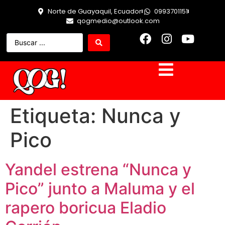
Norte de Guayaquil, Ecuador
0993701151
qogmedio@outlook.com
Etiqueta:
Nunca y
Pico
Yandel estrena “Nunca y
Pico” junto a Maluma y el
rapero boricua Eladio