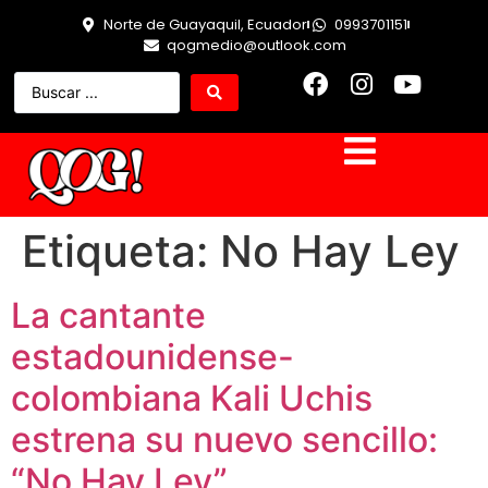
Norte de Guayaquil, Ecuador
0993701151
qogmedio@outlook.com
Etiqueta:
No Hay Ley
La cantante
estadounidense-
colombiana Kali Uchis
estrena su nuevo sencillo:
“No Hay Ley”