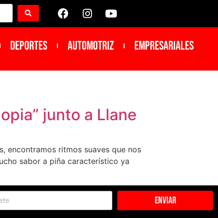
DEPORTES
Automotriz
Empresariales
opia” junto a Llane
ds, encontramos ritmos suaves que nos
mucho sabor a piña característico ya
Enviar