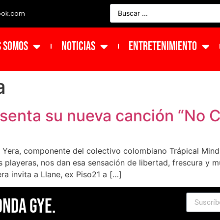
ook.com
s Somos
NOTICIAS
ENTRETENIMIENTO
a
senta su nueva canción “No C
or Yera, componente del colectivo colombiano Trápical Min
as playeras, nos dan esa sensación de libertad, frescura y 
ra invita a Llane, ex Piso21 a […]
Onda Gye.