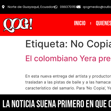
Norte de Guayaquil, Ecuador
0993701151
qogmedio@outl
INICIO
Quiene
Etiqueta:
No Copi
El colombiano Yera pre
En esta nueva entrega del artista y product
trasladan a las pistas de baile y a las hamac
característico del samario. Para ‘No Copia’, Ye
La noticia suena primero en Que 