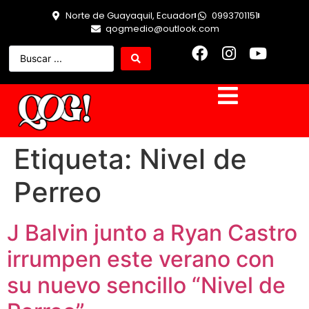
Norte de Guayaquil, Ecuador
0993701151
qogmedio@outlook.com
Etiqueta:
Nivel de
Perreo
J Balvin junto a Ryan Castro
irrumpen este verano con
su nuevo sencillo “Nivel de