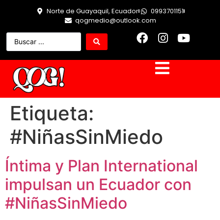
Norte de Guayaquil, Ecuador
0993701151
qogmedio@outlook.com
Etiqueta:
#NiñasSinMiedo
Íntima y Plan International
impulsan un Ecuador con
#NiñasSinMiedo