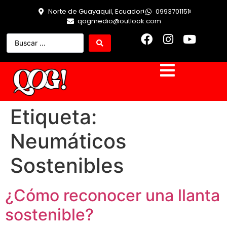
Norte de Guayaquil, Ecuador
0993701151
qogmedio@outlook.com
Etiqueta:
Neumáticos
Sostenibles
¿Cómo reconocer una llanta
sostenible?