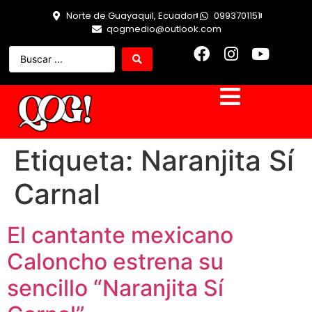
Norte de Guayaquil, Ecuador
0993701151
qogmedio@outlook.com
Etiqueta:
Naranjita Sí
Carnal
El cantante mexicano
Caloncho estrena su
sencillo “Naranjita Sí