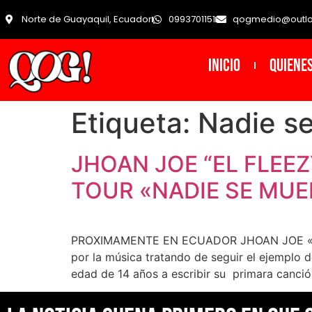
Norte de Guayaquil, Ecuador
0993701151
qogmedio@outl
INICIO
Quiene
Etiqueta:
Nadie s
JHOAN JOE “EL FLEE
TOUR «NADIE SE MUE
PROXIMAMENTE EN ECUADOR JHOAN JOE «EL
por la música tratando de seguir el ejemplo
edad de 14 años a escribir su primara canció