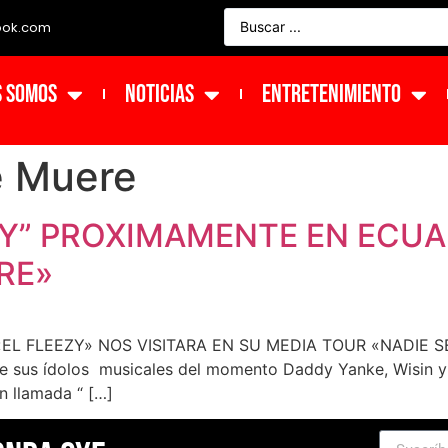
ook.com
s Somos
NOTICIAS
ENTRETENIMIENTO
e Muere
ZY” PROXIMAMENTE EN ECU
RE»
 FLEEZY» NOS VISITARA EN SU MEDIA TOUR «NADIE SE 
 de sus ídolos musicales del momento Daddy Yanke, Wisin y
n llamada “ […]