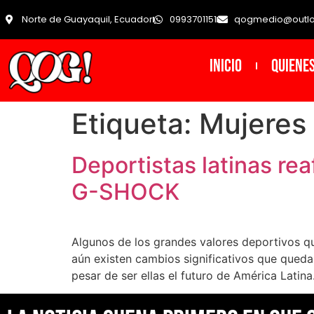
Norte de Guayaquil, Ecuador
0993701151
qogmedio@outl
INICIO
Quiene
Etiqueta:
Mujeres 
Deportistas latinas re
G-SHOCK
Algunos de los grandes valores deportivos que
aún existen cambios significativos que queda
pesar de ser ellas el futuro de América Latina