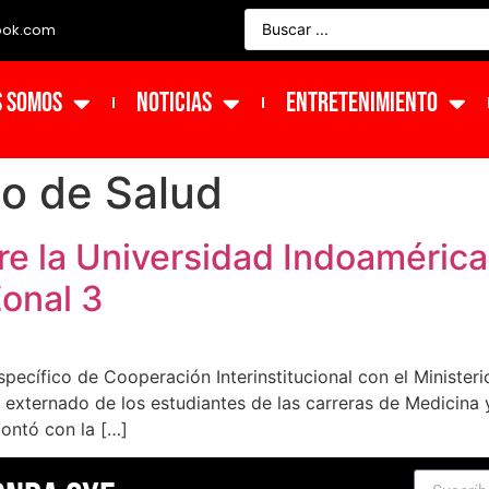
ook.com
s Somos
NOTICIAS
ENTRETENIMIENTO
io de Salud
re la Universidad Indoamérica 
Zonal 3
pecífico de Cooperación Interinstitucional con el Ministeri
 externado de los estudiantes de las carreras de Medicina y 
ontó con la […]