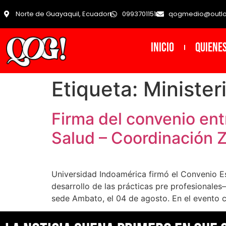
Norte de Guayaquil, Ecuador
0993701151
qogmedio@outl
INICIO
Quiene
Etiqueta:
Minister
Firma del convenio ent
Salud – Coordinación 
Universidad Indoamérica firmó el Convenio Es
desarrollo de las prácticas pre profesionales–
sede Ambato, el 04 de agosto. En el evento c