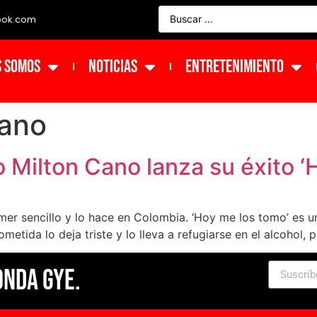
ook.com
s Somos
NOTICIAS
ENTRETENIMIENTO
Cano
 Milton Cano lanza su éxito ‘
imer sencillo y lo hace en Colombia. ‘Hoy me los tomo’ es
etida lo deja triste y lo lleva a refugiarse en el alcohol, 
Onda Gye.