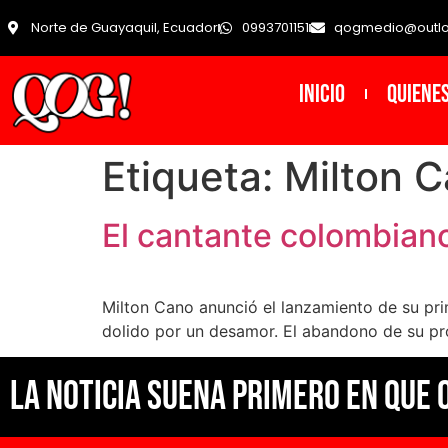
Norte de Guayaquil, Ecuador
0993701151
qogmedio@outl
INICIO
Quiene
Etiqueta:
Milton 
El cantante colombiano
Milton Cano anunció el lanzamiento de su pr
dolido por un desamor. El abandono de su prom
La noticia suena primero en Que 