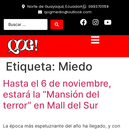
Norte de Guayaquil, Ecuador
0993701151
qogmedio@outlook.com
Etiqueta:
Miedo
Hasta el 6 de noviembre,
estará la “Mansión del
terror” en Mall del Sur
La época más espeluznante del año ha llegado, y con