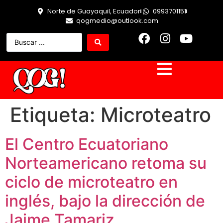
Norte de Guayaquil, Ecuador
0993701151
qogmedio@outlook.com
Etiqueta:
Microteatro
El Centro Ecuatoriano
Norteamericano retoma su
ciclo de microteatro en
inglés, bajo la dirección de
Jaime Tamariz