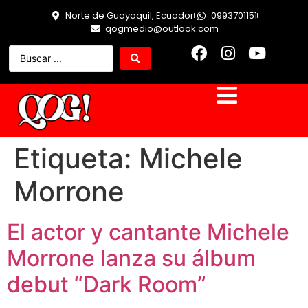
Norte de Guayaquil, Ecuador
0993701151
qogmedio@outlook.com
Etiqueta:
Michele
Morrone
El actor y cantante Michele
Morrone lanza su álbum
debut “Dark Room”