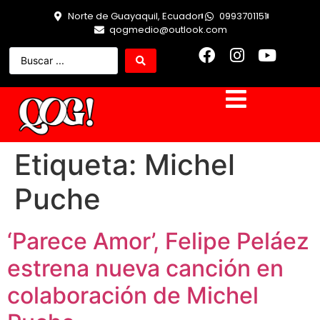
Norte de Guayaquil, Ecuador
0993701151
qogmedio@outlook.com
Etiqueta:
Michel
Puche
‘Parece Amor’, Felipe Peláez
estrena nueva canción en
colaboración de Michel