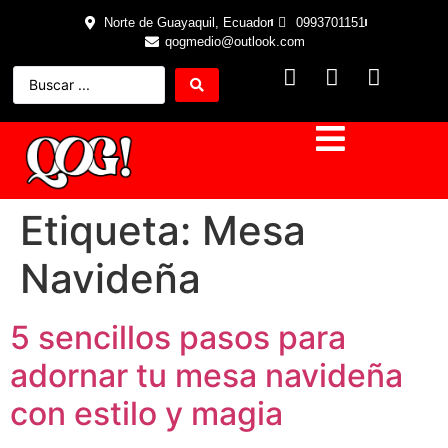
Norte de Guayaquil, Ecuador
0993701151
qogmedio@outlook.com
Etiqueta:
Mesa
Navideña
5 sencillos pasos para
adornar tu mesa navideña
con estilo y magia