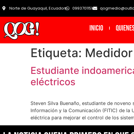
Norte de Guayaquil, Ecuador
0993701151
qogmedio@outl
INICIO
Quiene
Etiqueta:
Medidor
Estudiante indoameric
eléctricos
Steven Silva Buenaño, estudiante de noveno se
Información y la Comunicación (FITIC) de la 
eléctrica para mejorar el control de los siste