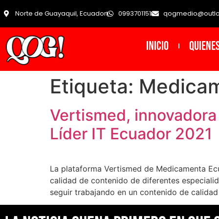
Norte de Guayaquil, Ecuador
0993701151
qogmedio@outl
INICIO
Quiene
Etiqueta:
Medicam
Vertismed, innovadora
Líder IT Ecuador 2021
La plataforma Vertismed de Medicamenta Ecuato
calidad de contenido de diferentes especial
seguir trabajando en un contenido de calidad 