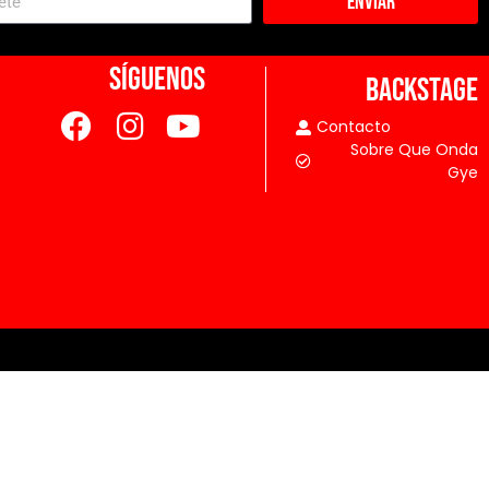
Enviar
SÍGUENOS
BACKSTAGE
Contacto
Sobre Que Onda
Gye