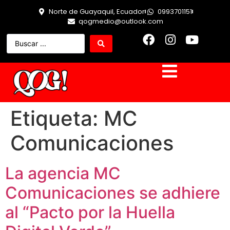
Norte de Guayaquil, Ecuador
0993701151
qogmedio@outlook.com
Etiqueta:
MC
Comunicaciones
La agencia MC
Comunicaciones se adhiere
al “Pacto por la Huella