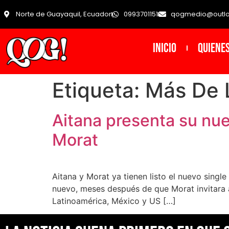
Norte de Guayaquil, Ecuador
0993701151
qogmedio@outl
INICIO
Quiene
Etiqueta:
Más De 
Aitana presenta su nue
Morat
Aitana y Morat ya tienen listo el nuevo singl
nuevo, meses después de que Morat invitara a
Latinoamérica, México y US […]