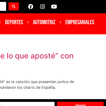
DEPORTES
Automotriz
Empresariales
e lo que aposté” con
té” es la canción que presentan juntos de
inundaron los charts de España,