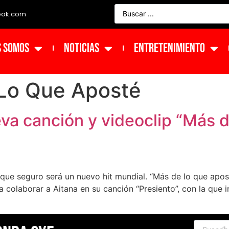
ook.com
s Somos
NOTICIAS
ENTRETENIMIENTO
Lo Que Aposté
va canción y videoclip “Más d
e que seguro será un nuevo hit mundial. “Más de lo que apos
 colaborar a Aitana en su canción “Presiento”, con la que 