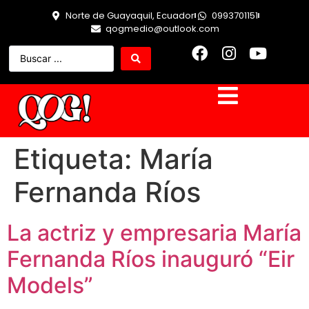
Norte de Guayaquil, Ecuador
0993701151
qogmedio@outlook.com
Etiqueta:
María
Fernanda Ríos
La actriz y empresaria María
Fernanda Ríos inauguró “Eir
Models”