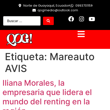
Norte de Guayaquil, Ecuador
0993701151
qogmedio@outlook.com
Etiqueta:
Mareauto
AVIS
Iliana Morales, la
empresaria que lidera el
mundo del renting en la