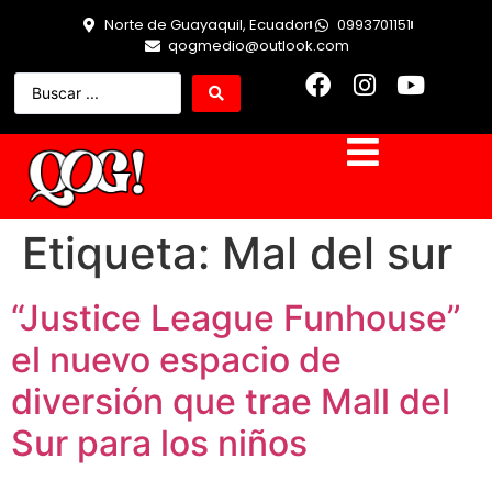
Norte de Guayaquil, Ecuador
0993701151
qogmedio@outlook.com
Etiqueta:
Mal del sur
“Justice League Funhouse”
el nuevo espacio de
diversión que trae Mall del
Sur para los niños