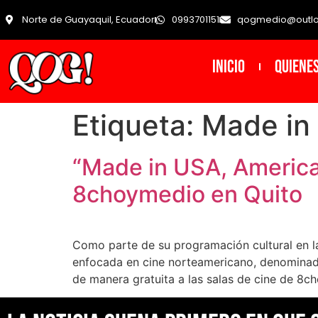
Norte de Guayaquil, Ecuador
0993701151
qogmedio@outl
INICIO
Quiene
Etiqueta:
Made in
“Made in USA, American
8choymedio en Quito
Como parte de su programación cultural en l
enfocada en cine norteamericano, denominada 
de manera gratuita a las salas de cine de 8c