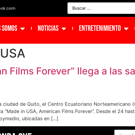
ook.com
s Somos
NOTICIAS
ENTRETENIMIENTO
 USA
 Films Forever” llega a las sa
a ciudad de Quito, el Centro Ecuatoriano Norteamericano 
“Made in USA, American Films Forever”. Desde el 24 hasta 
hoymedio, ubicadas en […]