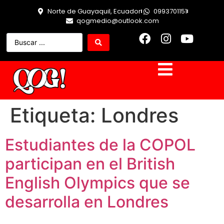
Norte de Guayaquil, Ecuador
0993701151
qogmedio@outlook.com
Etiqueta:
Londres
Estudiantes de la COPOL
participan en el British
English Olympics que se
desarrolla en Londres