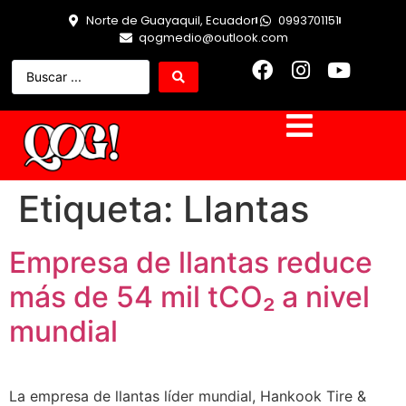
Norte de Guayaquil, Ecuador
0993701151
qogmedio@outlook.com
Etiqueta:
Llantas
Empresa de llantas reduce
más de 54 mil tCO₂ a nivel
mundial
La empresa de llantas líder mundial, Hankook Tire &