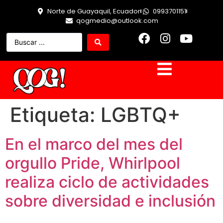
Norte de Guayaquil, Ecuador
0993701151
qogmedio@outlook.com
Etiqueta:
LGBTQ+
En el marco del mes del
orgullo Pride, Whirlpool
realiza ciclo de actividades
sobre diversidad e inclusión