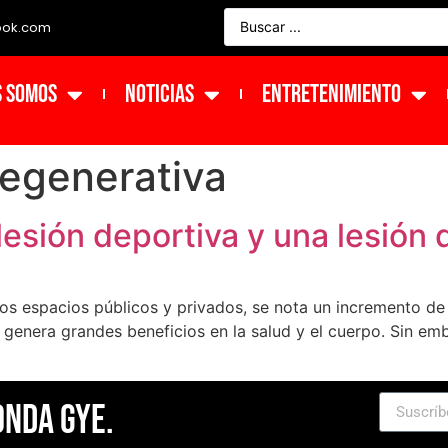
ook.com
s Somos
NOTICIAS
ENTRETENIMIENTO
degenerativa
lesión deportiva y una lesión
 los espacios públicos y privados, se nota un incremento de
os genera grandes beneficios en la salud y el cuerpo. Sin e
Onda Gye.