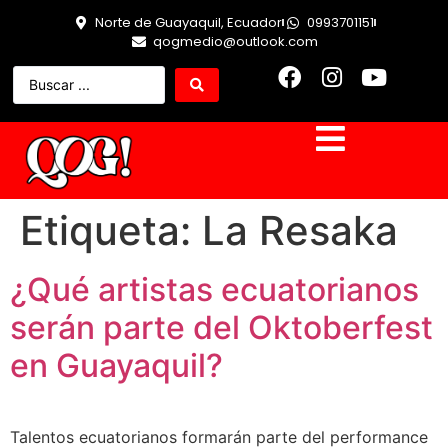
Norte de Guayaquil, Ecuador
0993701151
qogmedio@outlook.com
Etiqueta:
La Resaka
¿Qué artistas ecuatorianos
serán parte del Oktoberfest
en Guayaquil?
Talentos ecuatorianos formarán parte del performance