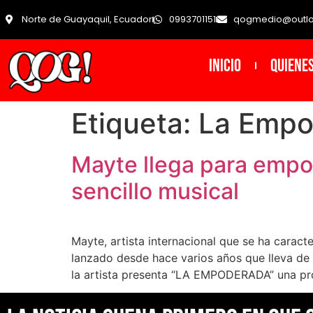
Norte de Guayaquil, Ecuador
0993701151
qogmedio@outl
INICIO
Quiene
Etiqueta:
La Empo
Mayte llega para empod
sencillo musical
Mayte, artista internacional que se ha carac
lanzado desde hace varios años que lleva de 
la artista presenta “LA EMPODERADA” una pr