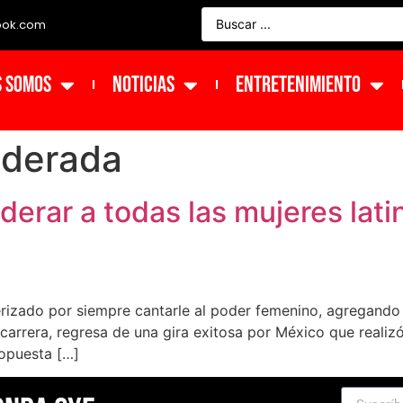
ook.com
s Somos
NOTICIAS
ENTRETENIMIENTO
derada
erar a todas las mujeres lati
terizado por siempre cantarle al poder femenino, agregando 
carrera, regresa de una gira exitosa por México que reali
opuesta […]