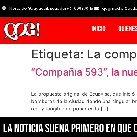
Norte de Guayaquil, Ecuador
0993701151
qogmedio@outl
INICIO
Quiene
Etiqueta:
La comp
“Compañía 593”, la nue
La propuesta original de Ecuavisa, que inició
bomberos de la ciudad donde una singular br
real y tangible de poner en la […]
La noticia suena primero en Que 