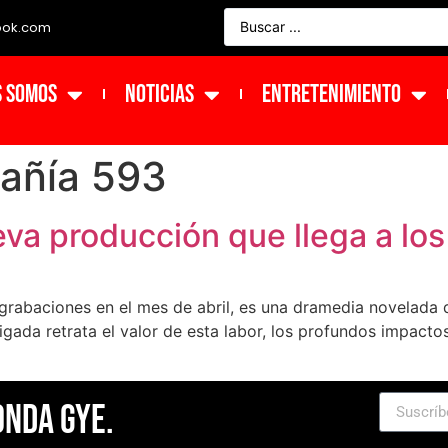
ook.com
s Somos
NOTICIAS
ENTRETENIMIENTO
añía 593
va producción que llega a lo
 grabaciones en el mes de abril, es una dramedia novelada 
igada retrata el valor de esta labor, los profundos impac
Onda Gye.