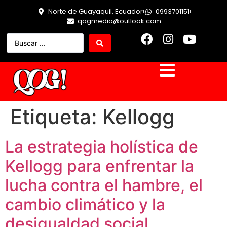
Norte de Guayaquil, Ecuador
0993701151
qogmedio@outlook.com
Etiqueta:
Kellogg
La estrategia holística de
Kellogg para enfrentar la
lucha contra el hambre, el
cambio climático y la
desigualdad social