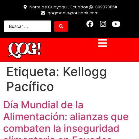
Norte de Guayaquil, Ecuador
0993701151
qogmedio@outlook.com
Etiqueta:
Kellogg
Pacífico
Día Mundial de la
Alimentación: alianzas que
combaten la inseguridad